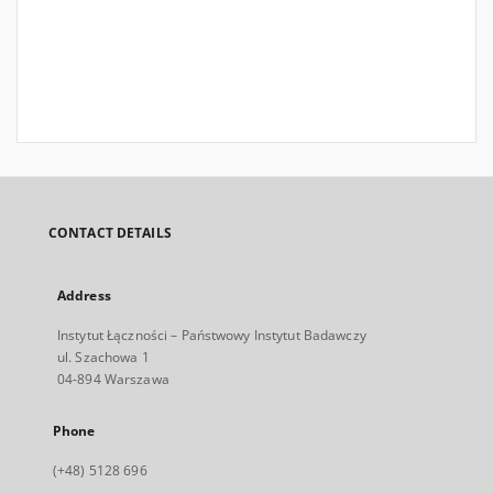
CONTACT DETAILS
Address
Instytut Łączności – Państwowy Instytut Badawczy
ul. Szachowa 1
04-894 Warszawa
Phone
(+48) 5128 696