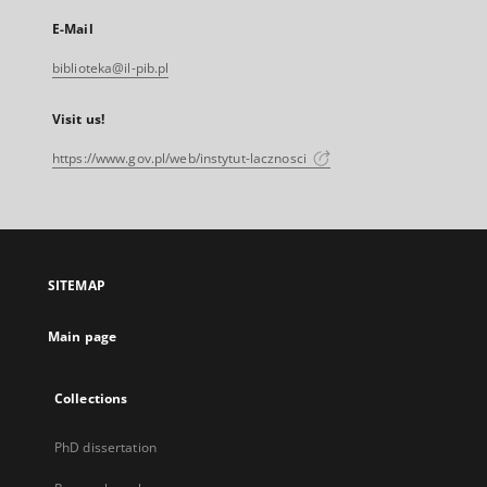
E-Mail
biblioteka@il-pib.pl
Visit us!
https://www.gov.pl/web/instytut-lacznosci
SITEMAP
Main page
Collections
PhD dissertation