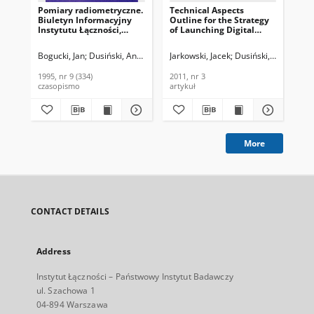
Pomiary radiometryczne.
Technical Aspects
No
Biuletyn Informacyjny
Outline for the Strategy
pr
Instytutu Łączności,
of Launching Digital
jon
1995, nr 9 (334)
Broadcasting in Poland
Łąc
on Wave Bands Below 30
Bogucki, Jan
Dusiński, Andrzej
Jarkowski, Jacek
Dusiński, Andrzej
Dus
MHz, Journal of
Telecommunications and
1995, nr 9 (334)
2011, nr 3
197
Information Technology,
czasopismo
artykuł
art
2011, nr 3
More
CONTACT DETAILS
Address
Instytut Łączności – Państwowy Instytut Badawczy
ul. Szachowa 1
04-894 Warszawa