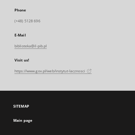
Phone
(+48) 5128 696
E-Mail
biblioteka@il-pib.pl
Visit us!
https://www.gov.pl/web/instytut-lacznosci
SITEMAP
Main page