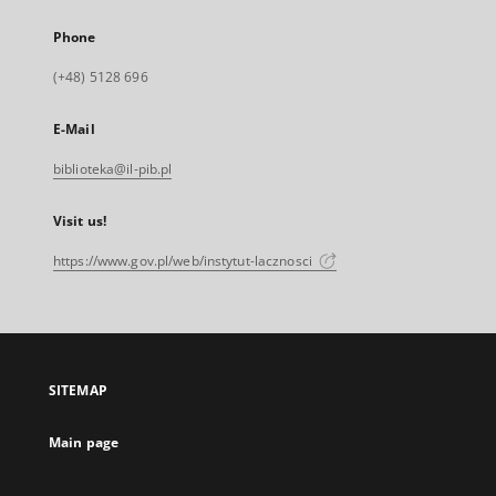
Phone
(+48) 5128 696
E-Mail
biblioteka@il-pib.pl
Visit us!
https://www.gov.pl/web/instytut-lacznosci
SITEMAP
Main page