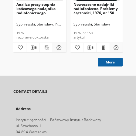
Analiza pracy stopnia
Nowoczesne nadajniki
Wy
końcowego nadajnika
radiofoniczne. Problemy
kl
radiofonicznego
Łączności, 1976, nr 150
rad
wykorzystującego układ
nad
klasy D we wzmacniaczu
Inf
Sypniewski, Stanisław
Promotor: prof. dr inż. Leonard Knoch
Sypniewski, Stanisław
Syp
rezonansowym i
(16
modulatorze
1976
1976, nr 150
197
rozprawa doktorska
artykuł
cza
More
CONTACT DETAILS
Address
Instytut Łączności – Państwowy Instytut Badawczy
ul. Szachowa 1
04-894 Warszawa