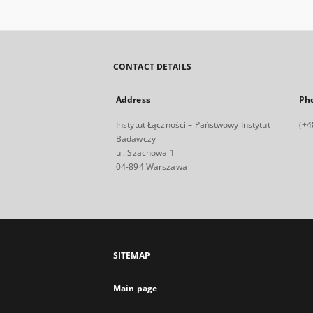
CONTACT DETAILS
Address
Ph
Instytut Łączności – Państwowy Instytut
(+4
Badawczy
ul. Szachowa 1
04-894 Warszawa
SITEMAP
Main page