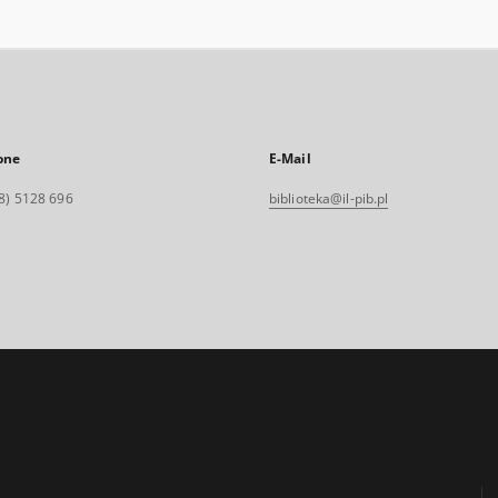
one
E-Mail
8) 5128 696
biblioteka@il-pib.pl