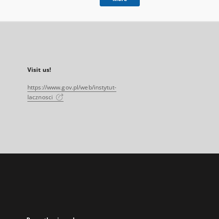
Visit us!
https://www.gov.pl/web/instytut-
lacznosci