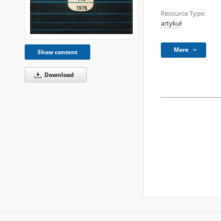
Resource Type:
artykuł
More
Show content
Download