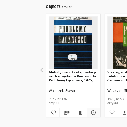
OBJECTS
similar
Metody i środki eksploatacji
Strategia u
central systemu Pentaconta.
telefonicz
Problemy Łączności, 1975, nr
Łączności, 
134
Walaszek, Sławoj
Walaszek, S
1975, nr 134
1970, nr 53
artykuł
artykuł