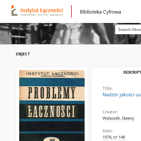
OBJECT
DESCRIPT
Title:
Nadzór jakości us
Creator:
Walaszek, Sławoj
Date:
1976, nr 148