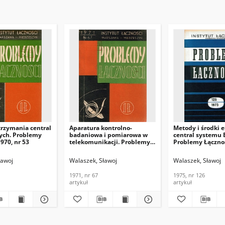
trzymania central
Aparatura kontrolno-
Metody i środki e
nych. Problemy
badaniowa i pomiarowa w
central systemu E
1970, nr 53
telekomunikacji. Problemy
Problemy Łącznoś
Łączności, 1971, nr 67
126
ławoj
Walaszek, Sławoj
Walaszek, Sławoj
1971, nr 67
1975, nr 126
artykuł
artykuł