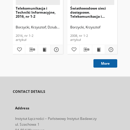
Telekomunikacja i
Światłowodowe sieci
Wp
Techniki Informacyjne,
dostępowe.
dys
2016, nr 1-2
Telekomunikacja i
(P
Techniki Informacyjne,
wł
2008 nr 1-2
św
Borzycki, Krzysztof
Dziubak, Stanisław
Borzycki, Krzysztof
Gajewski, Paweł
Bor
pok
2016, nr 1-2
2008, nr 1-2
200
artykuł
artykuł
More
CONTACT DETAILS
Address
Instytut Łączności – Państwowy Instytut Badawczy
ul. Szachowa 1