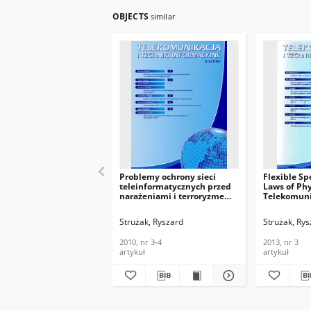
OBJECTS
similar
Problemy ochrony sieci
Flexible S
teleinformatycznych przed
Laws of Phy
narażeniami i terroryzmem
Telekomunik
elektromagnetycznym.
Informacyjn
Telekomunikacja i Techniki
Strużak, Ryszard
Strużak, Rys
Informacyjne, 2010, nr 3-4
2010, nr 3-4
2013, nr 3
artykuł
artykuł