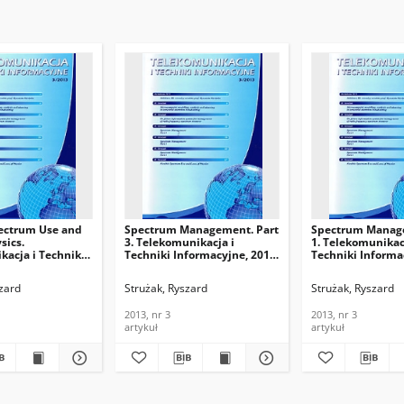
pectrum Use and
Spectrum Management. Part
Spectrum Manage
sics.
3. Telekomunikacja i
1. Telekomunikac
acja i Techniki
Techniki Informacyjne, 2013,
Techniki Informa
e, 2013, nr 3
nr 3
nr 3
zard
Strużak, Ryszard
Strużak, Ryszard
2013, nr 3
2013, nr 3
artykuł
artykuł