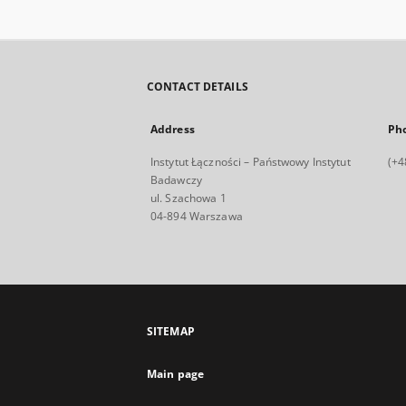
CONTACT DETAILS
Address
Ph
Instytut Łączności – Państwowy Instytut
(+4
Badawczy
ul. Szachowa 1
04-894 Warszawa
SITEMAP
Main page