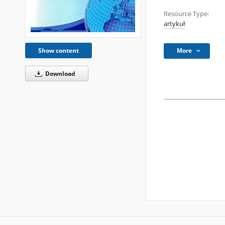
Resource Type:
artykuł
More
Show content
Download