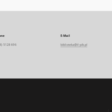
one
E-Mail
8) 5128 696
biblioteka@il-pib.pl