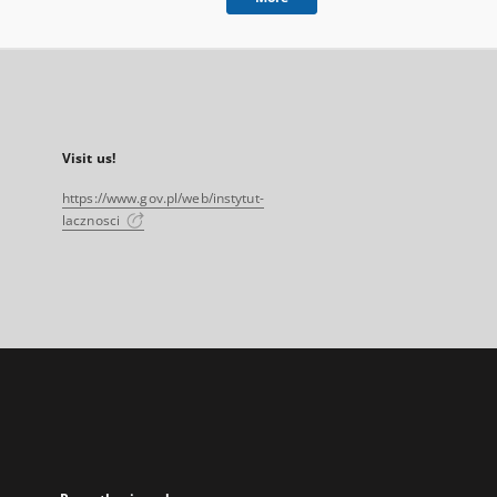
Visit us!
https://www.gov.pl/web/instytut-
lacznosci