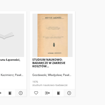
tutu Łączności,
STUDIUM NAUKOWO-
BADAWCZE W ZAKRESIE
KOSZTÓW
EKSPLOATACYJNYCHURZĄDZEŃ
TELEKOMUNIKACYJNYCH.
 Kazimierz
Pawłowska, Eugenia
Gozdawski, Władysław
Pawłowska, Eugenia
Kaczmarcz
Tom 1
1976
studium naukowo-badawcze