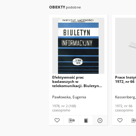
OBIEKTY
podobne
Efektywność prac
Prace Insty
badawczych w
1972, nr 66
telekomunikacji. Biuletyn
Informacyjny, 1978, nr 2
(168)
Pawłowska, Eugenia
Kassenberg,
1978, nr 2 (168)
1972, nr 66
czasopismo
czasopismo