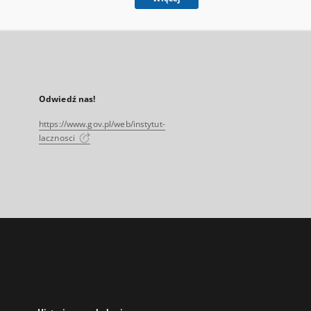
Odwiedź nas!
https://www.gov.pl/web/instytut-
lacznosci