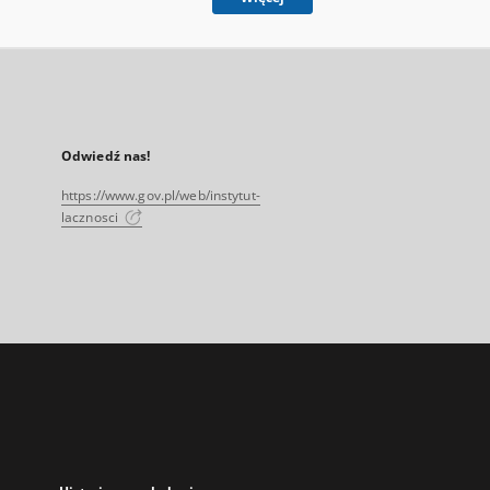
Odwiedź nas!
https://www.gov.pl/web/instytut-
lacznosci