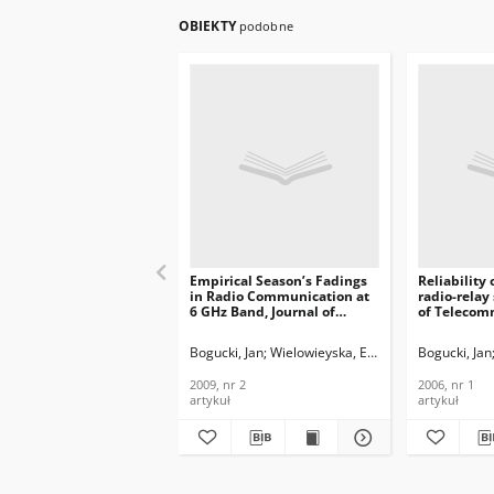
OBIEKTY
podobne
Empirical Season’s Fadings
Reliability 
in Radio Communication at
radio-relay
6 GHz Band, Journal of
of Telecom
Telecommunications and
Informatio
Information Technology,
2006, nr 1
Bogucki, Jan
Wielowieyska, Ewa
Bogucki, Jan
2009, nr 2
2009, nr 2
2006, nr 1
artykuł
artykuł