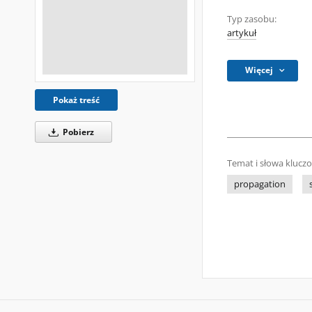
Typ zasobu:
artykuł
Więcej
Pokaż treść
Pobierz
Temat i słowa klucz
propagation