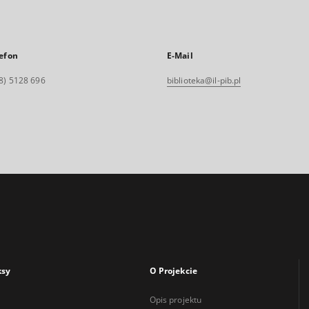
efon
E-Mail
8) 5128 696
biblioteka@il-pib.pl
ksy
O Projekcie
Opis projektu