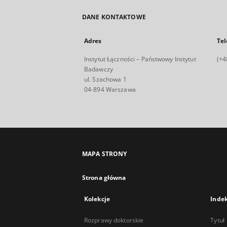
DANE KONTAKTOWE
Adres
Tel
Instytut Łączności – Państwowy Instytut
(+4
Badawczy
ul. Szachowa 1
04-894 Warszawa
MAPA STRONY
Strona główna
Kolekcje
Inde
Rozprawy doktorskie
Tytuł