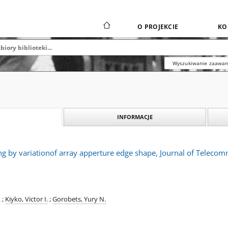
O PROJEKCIE
KO
Wyszukiwanie zaawa
INFORMACJE
ng by variationof array apperture edge shape, Journal of Teleco
.
;
Kiyko, Victor I.
;
Gorobets, Yury N.