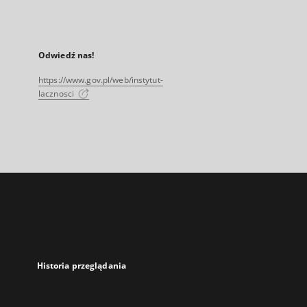
Odwiedź nas!
https://www.gov.pl/web/instytut-
lacznosci
Historia przeglądania