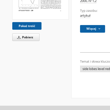
2000, nr 1,2
Typ zasobu:
artykuł
Pokaż treść
Więcej
Pobierz
Temat i słowa klucz
side lobes level re