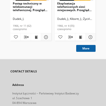
Postęp techniczny w
Eksploatacja
Eks
telekomutacji
telefonicznych sieci
tel
telefonicznej. Przegląd
miejscowych. Przegląd
Zag
Zagadnień Łączności,
Zagadnień Łączności,
196
1966, nr 11 (62)
1966, nr 4 (55)
Dudek, J.
Dudek, J.
Kibortt, J.
Życińska, Z.
Dud
1966, nr 11 (62)
1966, nr 4 (55)
196
czasopismo
czasopismo
cza
More
CONTACT DETAILS
Address
Instytut Łączności – Państwowy Instytut Badawczy
ul. Szachowa 1
04-894 Warszawa