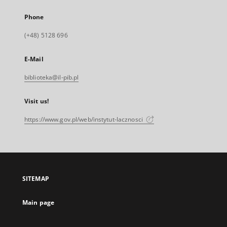
Phone
(+48) 5128 696
E-Mail
biblioteka@il-pib.pl
Visit us!
https://www.gov.pl/web/instytut-lacznosci
SITEMAP
Main page