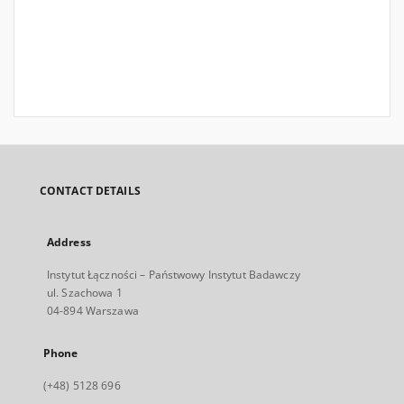
CONTACT DETAILS
Address
Instytut Łączności – Państwowy Instytut Badawczy
ul. Szachowa 1
04-894 Warszawa
Phone
(+48) 5128 696