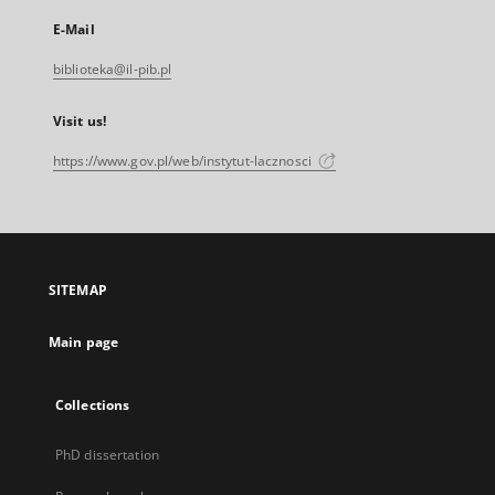
E-Mail
biblioteka@il-pib.pl
Visit us!
https://www.gov.pl/web/instytut-lacznosci
SITEMAP
Main page
Collections
PhD dissertation