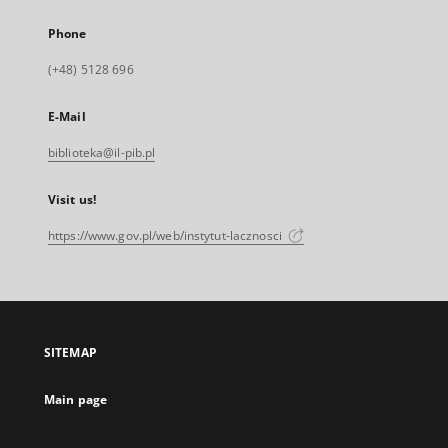
Phone
(+48) 5128 696
E-Mail
biblioteka@il-pib.pl
Visit us!
https://www.gov.pl/web/instytut-lacznosci
SITEMAP
Main page