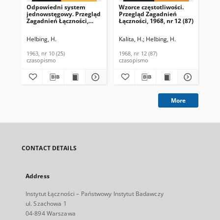
Odpowiedni system
Wzorce częstotliwości.
jednowstęgowy. Przegląd
Przegląd Zagadnień
Zagadnień Łączności,
Łączności, 1968, nr 12 (87)
1963, nr 10 (25)
Helbing, H.
Kalita, H.
Helbing, H.
1963, nr 10 (25)
1968, nr 12 (87)
czasopismo
czasopismo
More
CONTACT DETAILS
Address
Instytut Łączności – Państwowy Instytut Badawczy
ul. Szachowa 1
04-894 Warszawa