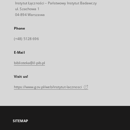
Instytut Łączności – Państwowy Instytut Badawczy
ul. Szachowa 1
04-894 Warszawa
Phone
(+48) 5128 696
E-Mail
biblioteka@il-pib.pl
Visit us!
https://www.gov.pl/web/instytut-lacznosci
SITEMAP