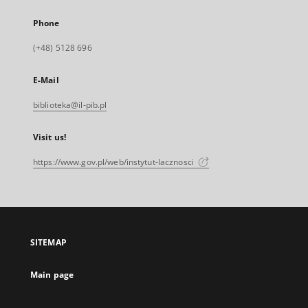
Phone
(+48) 5128 696
E-Mail
biblioteka@il-pib.pl
Visit us!
https://www.gov.pl/web/instytut-lacznosci
SITEMAP
Main page