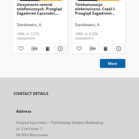
Utrzymanie central
Telekomutacje
Po
telefonicznych. Przegląd
elektroniczne. Część I.
tel
Zagadnień Łączności,
Przegląd Zagadnień
mi
1968, nr 2 (77)
Łączności, 1969, nr 6 (93)
Pr
Łąc
Stankiewicz, A.
Stankiewicz, A.
Sta
1968, nr 2 (77)
1969, nr 6 (93)
196
czasopismo
czasopismo
cza
More
CONTACT DETAILS
Address
Instytut Łączności – Państwowy Instytut Badawczy
ul. Szachowa 1
04-894 Warszawa