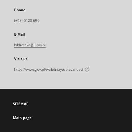
Phone
(+48) 5128 696
E-Mail
biblioteka@il-pib.pl
Visit us!
https://www.gov.pl/web/instytut-lacznosci
SITEMAP
Main page