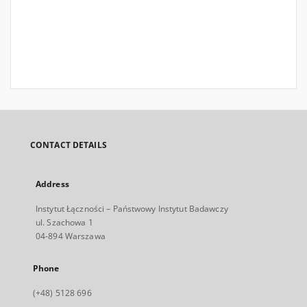
CONTACT DETAILS
Address
Instytut Łączności – Państwowy Instytut Badawczy
ul. Szachowa 1
04-894 Warszawa
Phone
(+48) 5128 696