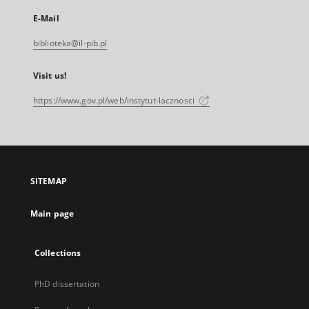
E-Mail
biblioteka@il-pib.pl
Visit us!
https://www.gov.pl/web/instytut-lacznosci
SITEMAP
Main page
Collections
PhD dissertation