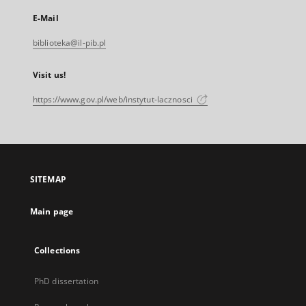
E-Mail
biblioteka@il-pib.pl
Visit us!
https://www.gov.pl/web/instytut-lacznosci
SITEMAP
Main page
Collections
PhD dissertation