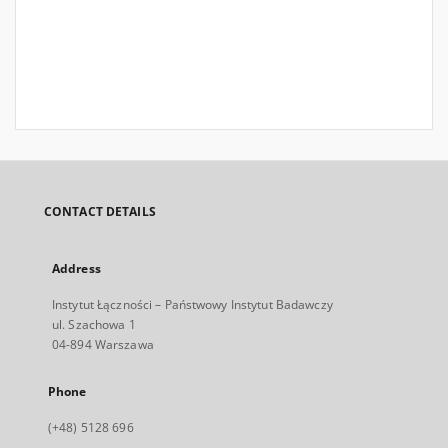
CONTACT DETAILS
Address
Instytut Łączności – Państwowy Instytut Badawczy
ul. Szachowa 1
04-894 Warszawa
Phone
(+48) 5128 696