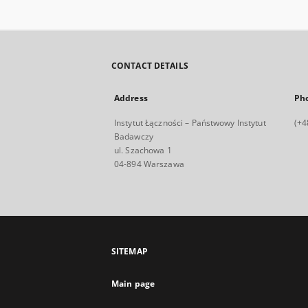
CONTACT DETAILS
Address
Ph
Instytut Łączności – Państwowy Instytut
(+4
Badawczy
ul. Szachowa 1
04-894 Warszawa
SITEMAP
Main page