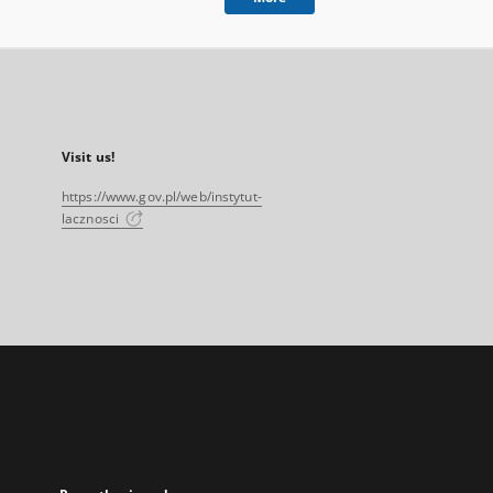
Visit us!
https://www.gov.pl/web/instytut-
lacznosci