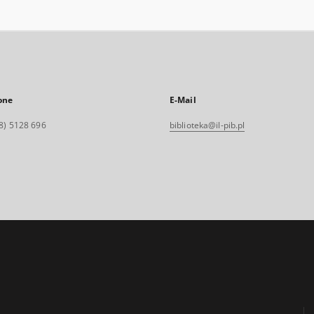
one
E-Mail
8) 5128 696
biblioteka@il-pib.pl