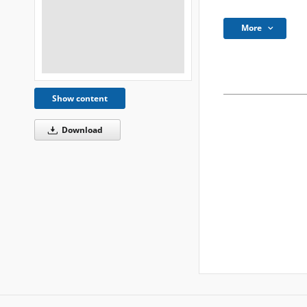
More
Show content
Download