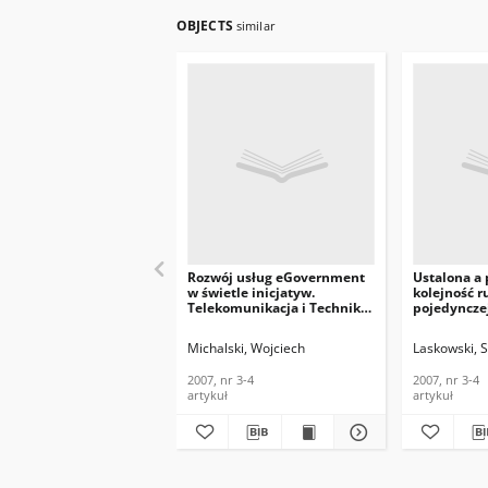
OBJECTS
similar
Rozwój usług eGovernment
Ustalona a
w świetle inicjatyw.
kolejność r
Telekomunikacja i Techniki
pojedynczej
Informacyjne, 2007, nr 3-4
Telekomunik
Informacyjn
Michalski, Wojciech
Laskowski, 
2007, nr 3-4
2007, nr 3-4
artykuł
artykuł