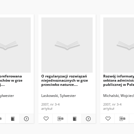
 preferowana
O regularyzacji rozwiązań
Rozwój informaty
uchów w grze
niejednoznacznych w grze
sektora administr
.
przeciwko naturze.
publicznej w Pols
acja i Techniki
Telekomunikacja i Techniki
Telekomunikacja 
e, 2007, nr 3-4
Informacyjne, 2007, nr 3-4
Informacyjne, 200
Sylwester
Laskowski, Sylwester
Michalski, Wojciec
2007, nr 3-4
2007, nr 3-4
artykuł
artykuł