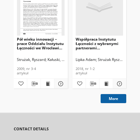
Pół wieku innowacji –
Współpraca Instytutu
Pro
prace Oddziału Instytutu
Łączności z wybranymi
te
Łączności we Wrocławiu.
partnerami
prz
Telekomunikacja i
zagranicznymi,
te
Techniki Informacyjne,
Telekomunikacja i
el
Strużak, Ryszard
Kałuski, Marek
Siczek, Stanisław
Lipka Adam
Strużak Ryszard
Pietranik, Mirosław
Moroń 
Str
2009, nr 3-4
Techniki Informacyjne,
Te
2018, nr 1-2
Tec
2009, nr 3-4
2018, nr 1-2
201
201
artykuł
artykuł
art
More
CONTACT DETAILS