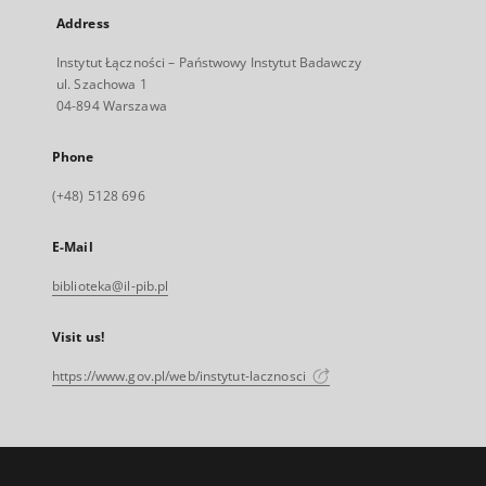
Address
Instytut Łączności – Państwowy Instytut Badawczy
ul. Szachowa 1
04-894 Warszawa
Phone
(+48) 5128 696
E-Mail
biblioteka@il-pib.pl
Visit us!
https://www.gov.pl/web/instytut-lacznosci