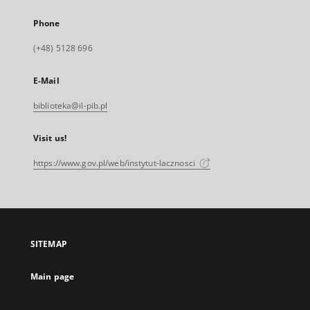
Phone
(+48) 5128 696
E-Mail
biblioteka@il-pib.pl
Visit us!
https://www.gov.pl/web/instytut-lacznosci
SITEMAP
Main page