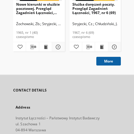
Nowe kierunki w służbie
Służba doręczeń poczty.
Org
pocztowej. Przegląd
Przegląd Zagadnień
Pr
Zagadnień Łączności,
Łączności, 1967, nr 6 (69)
Łąc
1965, nr 1 (40)
Żochowski, Zb.
Stryjecki, Cz.
Stryjecki, Cz.
Chłudziński, J.
Mad
1965, nr 1 (40)
1967, nr 6 (69)
196
czasopismo
czasopismo
cza
More
CONTACT DETAILS
Address
Instytut Łączności – Państwowy Instytut Badawczy
ul. Szachowa 1
04-894 Warszawa