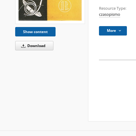
Resource Type:
czasopismo
More
Show content
Download