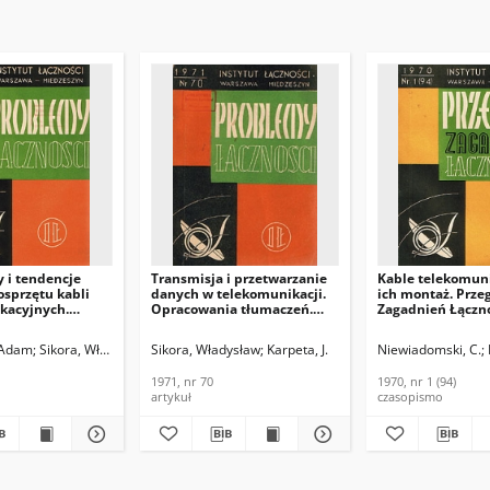
 i tendencje
Transmisja i przetwarzanie
Kable telekomuni
osprzętu kabli
danych w telekomunikacji.
ich montaż. Prze
kacyjnych.
Opracowania tłumaczeń.
Zagadnień Łączno
czności, 1970, nr
Problemy Łączności, 1971, nr
nr 1 (94)
70
 Adam
Sikora, Władysław
Sikora, Władysław
Karpeta, J.
Niewiadomski, C.
1971, nr 70
1970, nr 1 (94)
artykuł
czasopismo