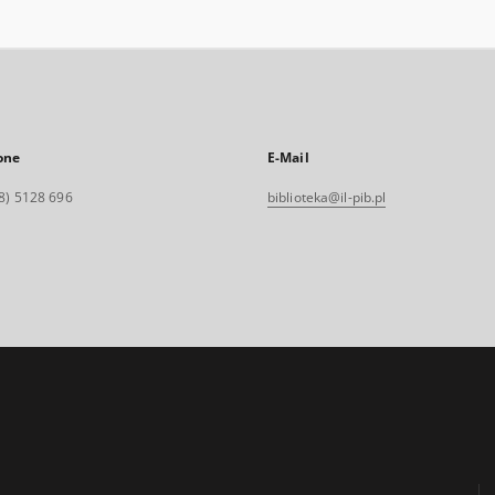
one
E-Mail
8) 5128 696
biblioteka@il-pib.pl