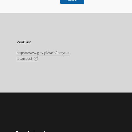
Visit us!
https://www.gov.pl/web/instytut-
lacznosci