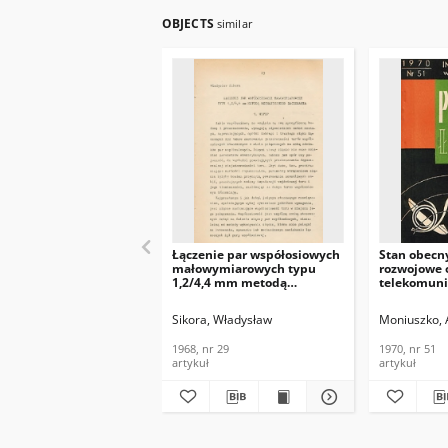
OBJECTS
similar
Łączenie par współosiowych
Stan obecny
małowymiarowych typu
rozwojowe 
1,2/4,4 mm metodą
telekomuni
mechanicznego zaciskania,
Problemy Łą
Problemy Łączności, 1968, nr
51
Sikora, Władysław
Moniuszko,
29
1968, nr 29
1970, nr 51
artykuł
artykuł