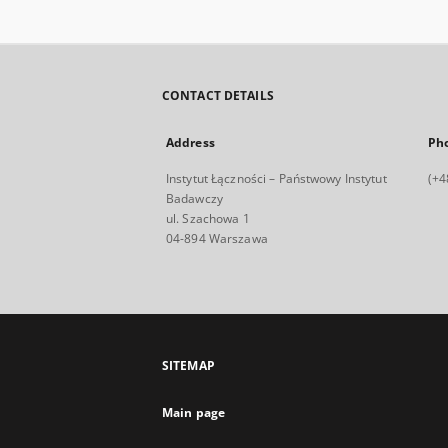
CONTACT DETAILS
Address
Ph
Instytut Łączności – Państwowy Instytut
(+4
Badawczy
ul. Szachowa 1
04-894 Warszawa
SITEMAP
Main page