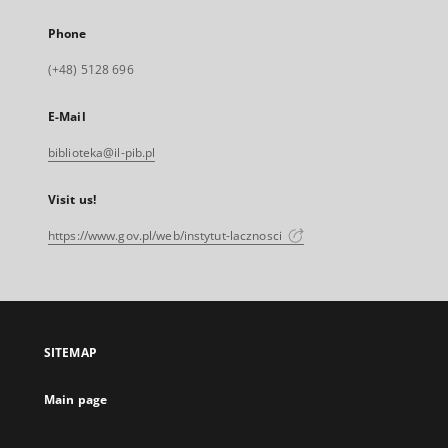
Phone
(+48) 5128 696
E-Mail
biblioteka@il-pib.pl
Visit us!
https://www.gov.pl/web/instytut-lacznosci
SITEMAP
Main page