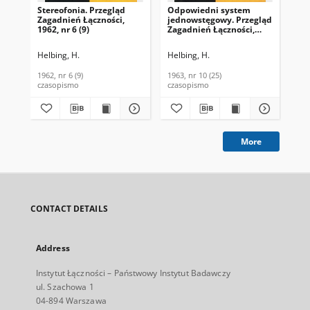
Stereofonia. Przegląd
Odpowiedni system
Ro
Zagadnień Łączności,
jednowstęgowy. Przegląd
ra
1962, nr 6 (9)
Zagadnień Łączności,
Pr
1963, nr 10 (25)
Łąc
Helbing, H.
Helbing, H.
Kal
1962, nr 6 (9)
1963, nr 10 (25)
196
czasopismo
czasopismo
cza
More
CONTACT DETAILS
Address
Instytut Łączności – Państwowy Instytut Badawczy
ul. Szachowa 1
04-894 Warszawa