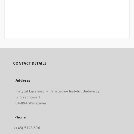
CONTACT DETAILS
Address
Instytut Łączności – Państwowy Instytut Badawczy
ul. Szachowa 1
04-894 Warszawa
Phone
(+48) 5128 696