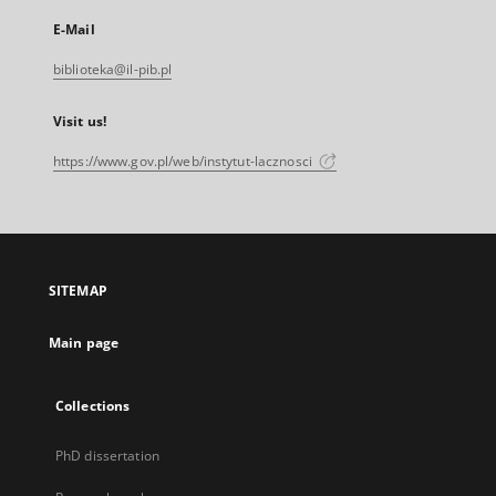
E-Mail
biblioteka@il-pib.pl
Visit us!
https://www.gov.pl/web/instytut-lacznosci
SITEMAP
Main page
Collections
PhD dissertation