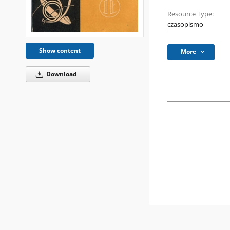
Resource Type:
czasopismo
Show content
More
Download