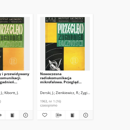
y i przewidywany
Nowoczesna
komunikacji.
radiokomunikacja
agadnień
mikrofalowa. Przegląd
970, nr 5 (98)
Zagadnień Łączności, 1963,
nr 1 (16)
J.
, J.
Kibortt, J.
Derski, J.
Zienkiewicz, R.
Zygierewicz, J.
)
1963, nr 1 (16)
czasopismo