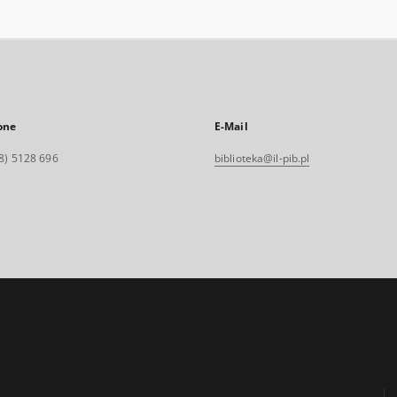
one
E-Mail
8) 5128 696
biblioteka@il-pib.pl