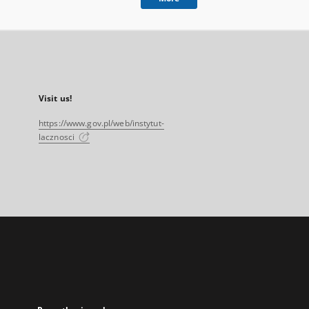
Visit us!
https://www.gov.pl/web/instytut-
lacznosci