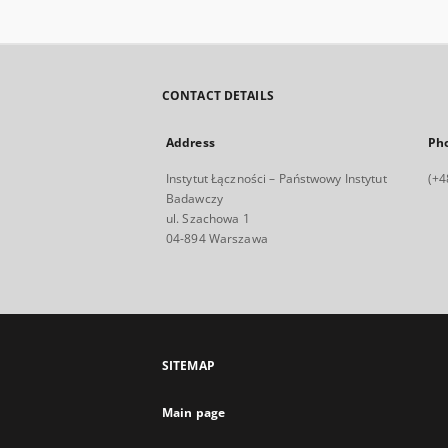
CONTACT DETAILS
Address
Ph
Instytut Łączności – Państwowy Instytut
(+4
Badawczy
ul. Szachowa 1
04-894 Warszawa
SITEMAP
Main page