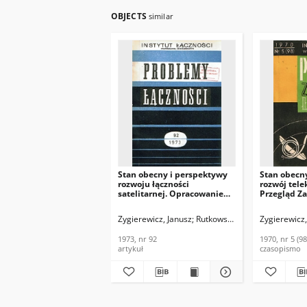
OBJECTS
similar
Stan obecny i perspektywy
Stan obecn
rozwoju łączności
rozwój tele
satelitarnej. Opracowanie
Przegląd Z
tłumaczeń. Problemy
Łączności, 1
Łączności, 1973, nr 92
Zygierewicz, Janusz
Rutkowski, J.
Kalita, H.
Zygierewicz, 
Jakubik
1973, nr 92
1970, nr 5 (98
artykuł
czasopismo