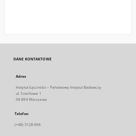
DANE KONTAKTOWE
Adres
Instytut Łączności – Państwowy Instytut Badawczy
ul. Szachowa 1
04-894 Warszawa
Telefon
(+48) 5128 696