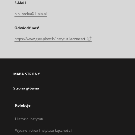
E-Mail
biblioteka@il-pib.pl
Odwiedź nas!
https://www.gov.pl/web/instytut-lacznosci
MAPA STRONY
Strona główna
Kolekcje
Historia Instytutu
Wydawnictwa Instytutu Łączności