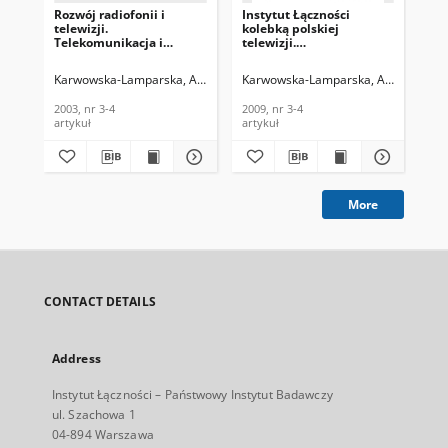
Rozwój radiofonii i
Instytut Łączności
An
telewizji.
kolebką polskiej
ek
Telekomunikacja i
telewizji.
obe
Techniki Informacyjne,
Telekomunikacja i
sy
2003, nr 3-4
Techniki Informacyjne.
wi
Karwowska-Lamparska, Alina
Karwowska-Lamparska, Alina
Kar
2009, nr 3-4
tra
to
2003, nr 3-4
2009, nr 3-4
199
tel
artykuł
artykuł
cza
Inf
Łąc
More
CONTACT DETAILS
Address
Instytut Łączności – Państwowy Instytut Badawczy
ul. Szachowa 1
04-894 Warszawa