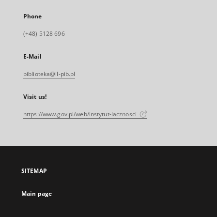
Phone
(+48) 5128 696
E-Mail
biblioteka@il-pib.pl
Visit us!
https://www.gov.pl/web/instytut-lacznosci
SITEMAP
Main page