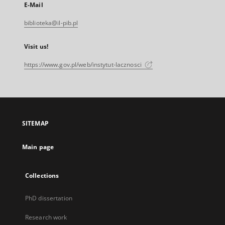
E-Mail
biblioteka@il-pib.pl
Visit us!
https://www.gov.pl/web/instytut-lacznosci
SITEMAP
Main page
Collections
PhD dissertation
Research work