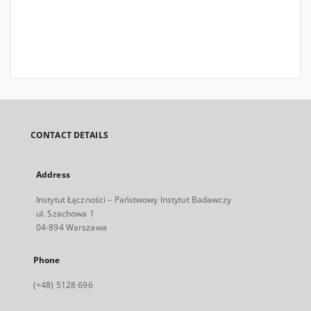
CONTACT DETAILS
Address
Instytut Łączności – Państwowy Instytut Badawczy
ul. Szachowa 1
04-894 Warszawa
Phone
(+48) 5128 696