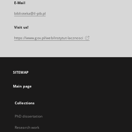
E-Mail
biblioteka@il-pib.pl
Visit us!
https://www.gov.pl/web/instytut-lacznosci
SITEMAP
Main page
Collections
PhD dissertation
Research work