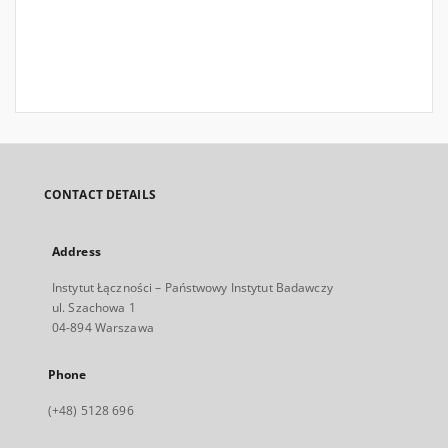
CONTACT DETAILS
Address
Instytut Łączności – Państwowy Instytut Badawczy
ul. Szachowa 1
04-894 Warszawa
Phone
(+48) 5128 696