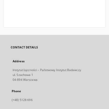
CONTACT DETAILS
Address
Instytut Łączności – Państwowy Instytut Badawczy
ul. Szachowa 1
04-894 Warszawa
Phone
(+48) 5128 696