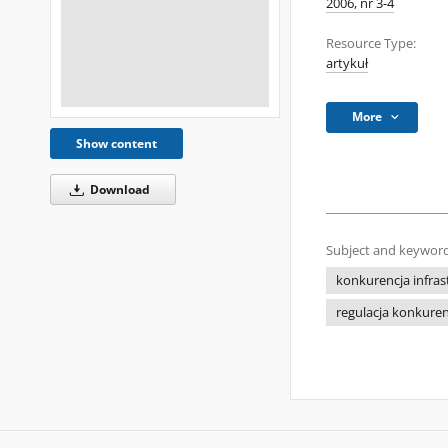
2006, nr 3-4
Resource Type:
artykuł
More
Show content
Download
Subject and keyword
konkurencja infras
regulacja konkuren