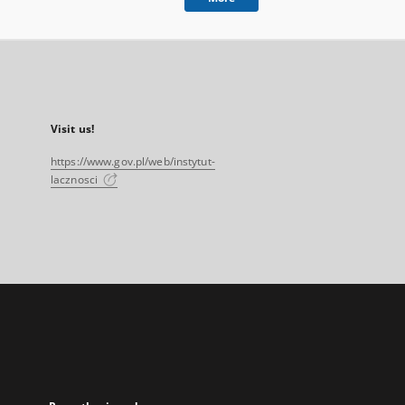
Visit us!
https://www.gov.pl/web/instytut-
lacznosci