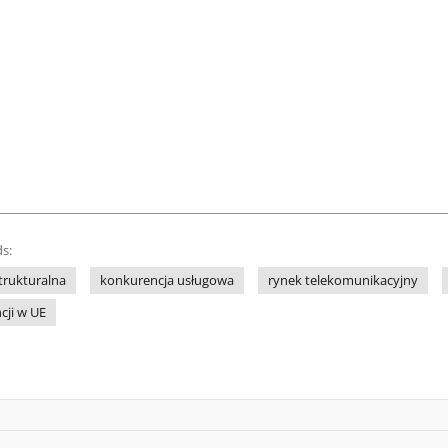
s:
trukturalna
konkurencja usługowa
rynek telekomunikacyjny
cji w UE