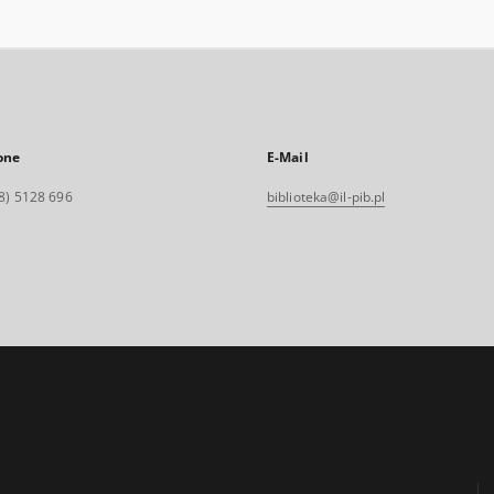
one
E-Mail
8) 5128 696
biblioteka@il-pib.pl