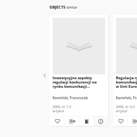
OBJECTS
similar
Inwestycyjne aspekty
Regulacja 
regulacji konkurencji na
komunikacji
rynku komunikacji
w Unii Euro
elektronicznej w Unii
uczestników
Europejskiej.
postulaty. 
Kamiński, Franciszek
Kamiński, Fr
Telekomunikacja i Techniki
Techniki In
Informacyjne, 2005, nr 1-2
nr 3-4
2005, nr 1-2
2008, nr 3-4
artykuł
artykuł