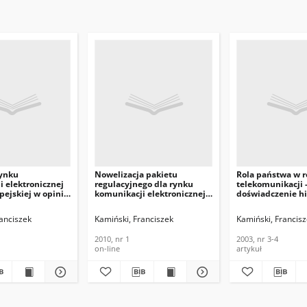
rynku
Nowelizacja pakietu
Rola państwa w 
 elektronicznej
regulacyjnego dla rynku
telekomunikacji 
pejskiej w opinii
komunikacji elektronicznej
doświadczenie hi
 rynku – oceny i
Unii Europejskiej - ramy
Telekomunikacja 
Telekomunikacja i
prawne, dostęp i zezwolenia.
Informacyjne, 200
anciszek
Kamiński, Franciszek
Kamiński, Francis
formacyjne, 2008,
Biuletyn Informacyjny
Instytutu Łączności, 2010, nr
2010, nr 1
2003, nr 3-4
1
on-line
artykuł