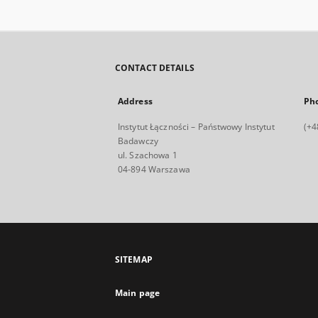
CONTACT DETAILS
Address
Ph
Instytut Łączności – Państwowy Instytut
(+4
Badawczy
ul. Szachowa 1
04-894 Warszawa
SITEMAP
Main page