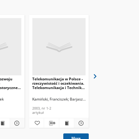
rozwoju
Telekomunikacja w Polsce -
Powszechna usługa
-
rzeczywistość i oczekiwania.
telekomunikacyjna w U
storyczne.
Telekomunikacja i Techniki
Europejskiej i Polsce.
i Techniki
Informacyjne, 2003, nr 1-2
Telekomunikacja i Tec
3, nr 3-4
Informacyjne, 2003, nr 
zek
Kamiński, Franciszek
Barjasz, Włodzimierz
Kamiński, Franciszek
2003, nr 1-2
2003, nr 1-2
artykuł
artykuł
More