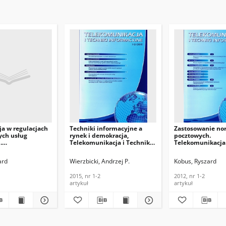
ja w regulacjach
Techniki informacyjne a
Zastosowanie no
ch usług
rynek i demokracja,
pocztowych.
.
Telekomunikacja i Techniki
Telekomunikacja 
acja i Techniki
Informacyjne, 2015, nr 1-2
Informacyjne, 201
e, 2006, nr 3-4
ard
Wierzbicki, Andrzej P.
Kobus, Ryszard
2015, nr 1-2
2012, nr 1-2
artykuł
artykuł