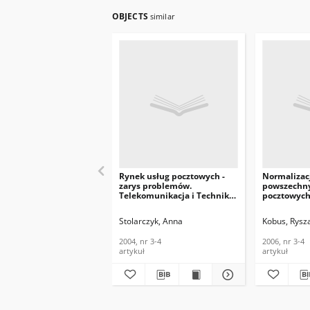
OBJECTS
similar
Rynek usług pocztowych -
Normalizac
zarys problemów.
powszechny
Telekomunikacja i Techniki
pocztowych
Informacyjne, 2004, nr 3-4
Telekomunik
Informacyjn
Stolarczyk, Anna
Kobus, Rysz
2004, nr 3-4
2006, nr 3-4
artykuł
artykuł