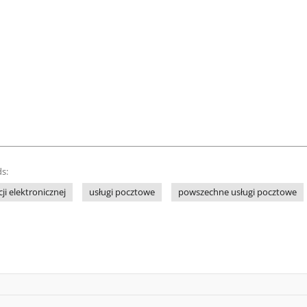
s:
ji elektronicznej
usługi pocztowe
powszechne usługi pocztowe