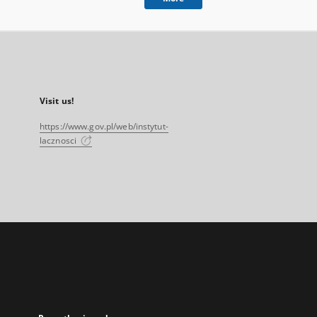
Visit us!
https://www.gov.pl/web/instytut-
lacznosci