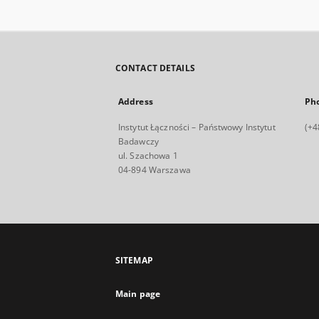
CONTACT DETAILS
Address
Ph
Instytut Łączności – Państwowy Instytut
(+4
Badawczy
ul. Szachowa 1
04-894 Warszawa
SITEMAP
Main page