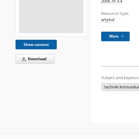
2006, nr 3-4
Resource Type:
artykuł
More
Show content
Download
Subject and keyword
techniki komunikac