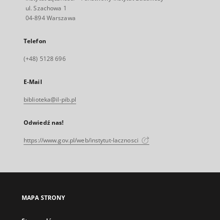
ul. Szachowa 1
04-894 Warszawa
Telefon
(+48) 5128 696
E-Mail
biblioteka@il-pib.pl
Odwiedź nas!
https://www.gov.pl/web/instytut-lacznosci
MAPA STRONY