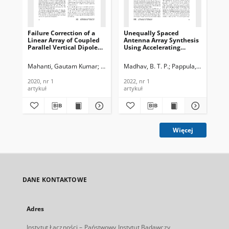
Failure Correction of a
Unequally Spaced
Syn
Linear Array of Coupled
Antenna Array Synthesis
Rec
Parallel Vertical Dipole
Using Accelerating
Sh
Antennas, Journal of
Gaussian Mutated Cat
Con
Telecommunications and
Swarm Optimization,
Ar
Mahanti, Gautam Kumar
Patidar, Hemant
Madhav, B. T. P.
Muralidharan, R.
Pappula, Lakshman
Singh, Pr
Dub
Information Technology,
Journal of
Evo
2020, nr 1
Telecommunications and
Jou
2020, nr 1
2022, nr 1
202
Information Technology,
Te
artykuł
artykuł
art
2022, nr 1
In
202
Więcej
DANE KONTAKTOWE
Adres
Instytut Łączności – Państwowy Instytut Badawczy