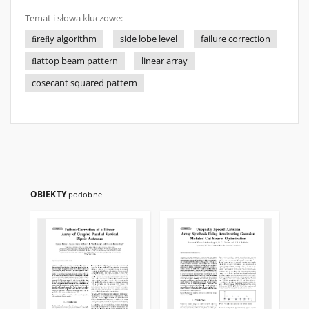
Temat i słowa kluczowe:
ﬁreﬂy algorithm
side lobe level
failure correction
ﬂattop beam pattern
linear array
cosecant squared pattern
OBIEKTY
podobne