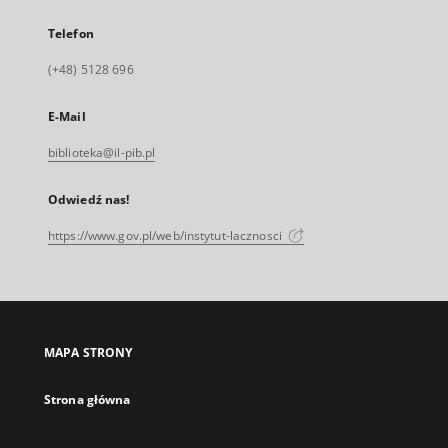
Telefon
(+48) 5128 696
E-Mail
biblioteka@il-pib.pl
Odwiedź nas!
https://www.gov.pl/web/instytut-lacznosci
MAPA STRONY
Strona główna