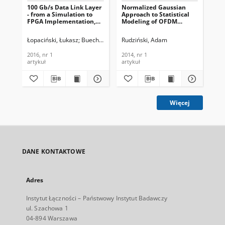
100 Gb/s Data Link Layer
Normalized Gaussian
- from a Simulation to
Approach to Statistical
FPGA Implementation,
Modeling of OFDM
Journal of
Signals, Journal of
Telecommunications and
Telecommunications and
Łopaciński, Łukasz
Buechner, Steffen
Rudziński, Adam
Nolte, Jörg
Brzozowski, Marcin
Information Technology
Information Technology,
2014, nr 1
2016, nr 1
2014, nr 1
artykuł
artykuł
Więcej
DANE KONTAKTOWE
Adres
Instytut Łączności – Państwowy Instytut Badawczy
ul. Szachowa 1
04-894 Warszawa