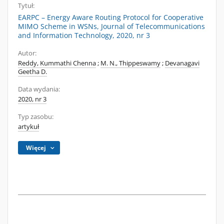
Tytuł:
EARPC – Energy Aware Routing Protocol for Cooperative
MIMO Scheme in WSNs, Journal of Telecommunications
and Information Technology, 2020, nr 3
Autor:
Reddy, Kummathi Chenna
;
M. N., Thippeswamy
;
Devanagavi
Geetha D.
Data wydania:
2020, nr 3
Typ zasobu:
artykuł
Więcej