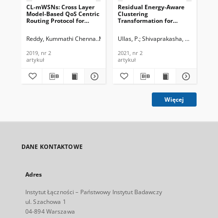
CL-mWSNs: Cross Layer
Residual Energy-Aware
Mul
Model-Based QoS Centric
Clustering
Wir
Routing Protocol for
Transformation for
Ne
Mission-Critical
LEACH Protocol, Journal
Con
Cooperative
of Telecommunications
Te
Reddy, Kummathi Chenna
M. N., Thippeswamy
Ullas, P.
Shivaprakasha, K. S.
Devanagavi, Geetha D
Sta
Communication in
and Information
In
Mobile WSNs, Journal of
Technology, 2021, nr 2
201
2019, nr 2
2021, nr 2
201
Telecommunications and
artykuł
artykuł
art
Information Technology,
2019, nr 2
Więcej
DANE KONTAKTOWE
Adres
Instytut Łączności – Państwowy Instytut Badawczy
ul. Szachowa 1
04-894 Warszawa