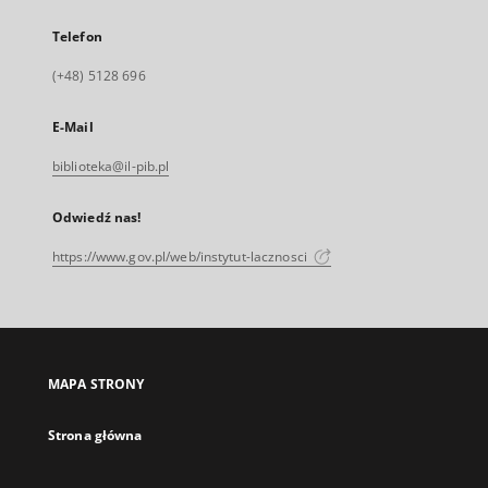
Telefon
(+48) 5128 696
E-Mail
biblioteka@il-pib.pl
Odwiedź nas!
https://www.gov.pl/web/instytut-lacznosci
MAPA STRONY
Strona główna