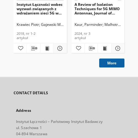
Instytut Łączności wobec
A Review of Isolation
Ul
wyzwań związanych z
Techniques for 5G MIMO
Sys
wdrażaniem sieci 5G w
Antennas, Journal of
mm
Polsce, Telekomunikacja
Telecommunications and
Jou
i Techniki Informacyjne,
Information Technology,
Te
Krawiec Piotr
Gajewski Mariusz
Sienkiewicz Konrad
Kaur, Parminder
Malhotra, Shivani
Mongay Batalla Jo
Muh
S
2018, nr 1-2
2024, nr 3
In
202
2018, nr 1-2
2024, nr 3
202
artykuł
artykuł
art
More
CONTACT DETAILS
Address
Instytut Łączności – Państwowy Instytut Badawczy
ul. Szachowa 1
04-894 Warszawa