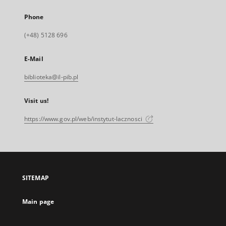
Phone
(+48) 5128 696
E-Mail
biblioteka@il-pib.pl
Visit us!
https://www.gov.pl/web/instytut-lacznosci
SITEMAP
Main page