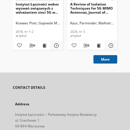
Instytut Łączności wobec
A Review of Isolation
Ul
wyzwań związanych z
Techniques for 5G MIMO
Sys
wdrażaniem sieci 5G w
Antennas, Journal of
mm
Polsce, Telekomunikacja
Telecommunications and
Jou
i Techniki Informacyjne,
Information Technology,
Te
Krawiec Piotr
Gajewski Mariusz
Sienkiewicz Konrad
Kaur, Parminder
Malhotra, Shivani
Mongay Batalla Jo
Muh
S
2018, nr 1-2
2024, nr 3
In
202
2018, nr 1-2
2024, nr 3
202
artykuł
artykuł
art
More
CONTACT DETAILS
Address
Instytut Łączności – Państwowy Instytut Badawczy
ul. Szachowa 1
04-894 Warszawa