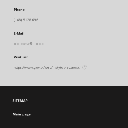
Phone
(+48) 5128 696
E-Mail
biblioteka@il-pib.pl
Visit us!
https://www.gov.pl/web/instytut-lacznosci
SITEMAP
Main page