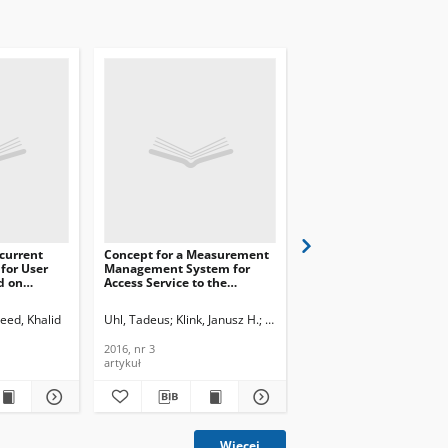
ecurrent
Concept for a Measurement
Curved-Pentagonal Pl
for User
Management System for
Monopole Antenna for
d on
Access Service to the
Television Broadcast
cs, Journal
Internet, Journal of
Receiving Antenna, Jou
ations and
Telecommunications and
of Telecommunication
eed, Khalid
Uhl, Tadeus
Klink, Janusz H.
Podolska, Maria J.
Yuwono, Rudy
Purnomow
nology,
Information Technology,
Information Technolog
2016, nr 3
2016, nr 3
2016, nr 3
2016, nr 3
artykuł
artykuł
Więcej