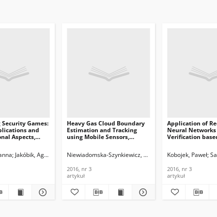
 Security Games:
Heavy Gas Cloud Boundary
Application of R
lications and
Estimation and Tracking
Neural Networks 
nal Aspects,
using Mobile Sensors,
Verification base
Journal of
Keystroke Dynami
ications and
Telecommunications and
of Telecommunic
oanna
Jakóbik, Agnieszka
Niewiadomska-Szynkiewicz, Ewa
Wilczyński, Andrzej
Krzysztoń, Mateusz
Kobojek, Paweł
Sa
n Technology,
Information Technology,
Information Tech
2016, nr 3
2016, nr 3
2016, nr 3
2016, nr 3
artykuł
artykuł