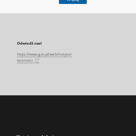
Odwiedź nas!
https://www.gov.pl/web/instytut-
lacznosci