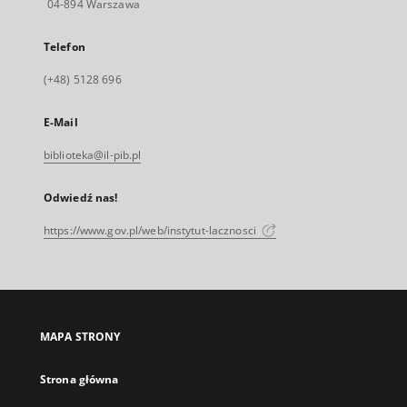
04-894 Warszawa
Telefon
(+48) 5128 696
E-Mail
biblioteka@il-pib.pl
Odwiedź nas!
https://www.gov.pl/web/instytut-lacznosci
MAPA STRONY
Strona główna