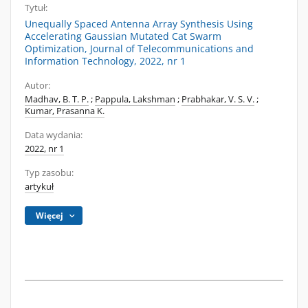
Tytuł:
Unequally Spaced Antenna Array Synthesis Using
Accelerating Gaussian Mutated Cat Swarm
Optimization, Journal of Telecommunications and
Information Technology, 2022, nr 1
Autor:
Madhav, B. T. P.
;
Pappula, Lakshman
;
Prabhakar, V. S. V.
;
Kumar, Prasanna K.
Data wydania:
2022, nr 1
Typ zasobu:
artykuł
Więcej