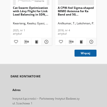
Cat Swarm Optimization
A CPW-fed Sigma-shaped
with Lévy Flight for Link
MIMO Antenna for Ka
Load Balancing in SDN,
Band and 5G
Journal of
Communication
Telecommunications and
Applications, Journal of
Kwarteng, Kwaku
Gyasi, Kwame O.
Anilkumar, T.
Agyemang, Justice O.
Lakshman, P.
Agyekum, K
Devi, G.
Information Technology,
Telecommunications and
2025, nr 1
Information Technology,
2025, nr 1
2018, nr 4
2018, nr 4
artykuł
artykuł
Więcej
DANE KONTAKTOWE
Adres
Instytut Łączności – Państwowy Instytut Badawczy
ul. Szachowa 1