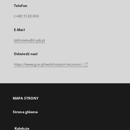
Telefon
(+48) 5128 696
E-Mail
biblioteka@il-pib.pl
Odwiedź nas!
https://www.gov.pl/web/instytut-lacznosci
MAPA STRONY
Strona główna
Kolekcje