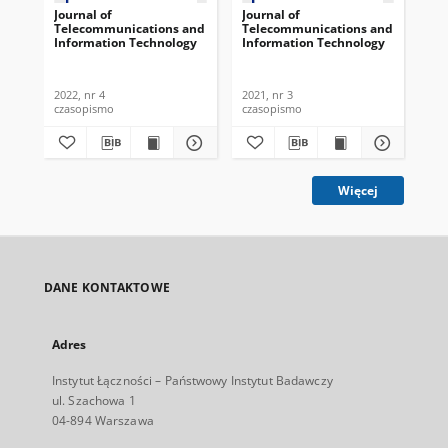
Journal of
Journal of
Jou
Telecommunications and
Telecommunications and
Te
Information Technology
Information Technology
In
2022, nr 4
2021, nr 3
2021
czasopismo
czasopismo
cza
Więcej
DANE KONTAKTOWE
Adres
Instytut Łączności – Państwowy Instytut Badawczy
ul. Szachowa 1
04-894 Warszawa