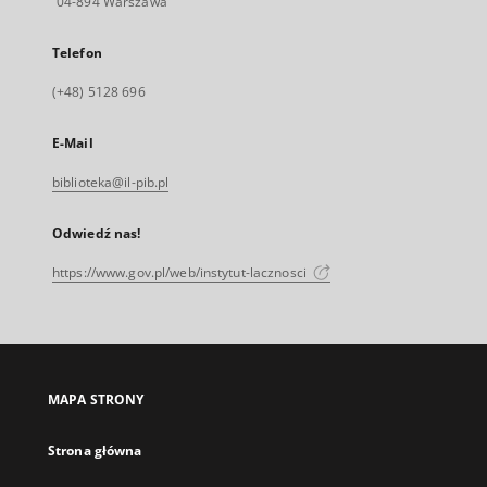
04-894 Warszawa
Telefon
(+48) 5128 696
E-Mail
biblioteka@il-pib.pl
Odwiedź nas!
https://www.gov.pl/web/instytut-lacznosci
MAPA STRONY
Strona główna