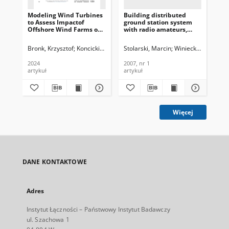
Modeling Wind Turbines
Building distributed
A n
to Assess Impactof
ground station system
cal
Offshore Wind Farms on
with radio amateurs,
rel
MaritimeX- and S-band
Journal of
pat
Radars, Journal of
Telecommunications and
Jou
Bronk, Krzysztof
Koncicki, Patryk
Stolarski, Marcin
Lipka, Adam
Niski, Rafał
Winiecki, Wiesław
Wereszko, 
Cra
Telecommunications and
Information Technology,
Te
Information Technology,
2007, nr 1
In
2024
2007, nr 1
200
2024, nr 1
200
artykuł
artykuł
art
Więcej
DANE KONTAKTOWE
Adres
Instytut Łączności – Państwowy Instytut Badawczy
ul. Szachowa 1