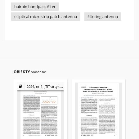
hairpin bandpass ﬁlter
elliptical microstrip patch antenna
ﬁltering antenna
OBIEKTY
podobne
2024, nr 1, JTIT-artykuły