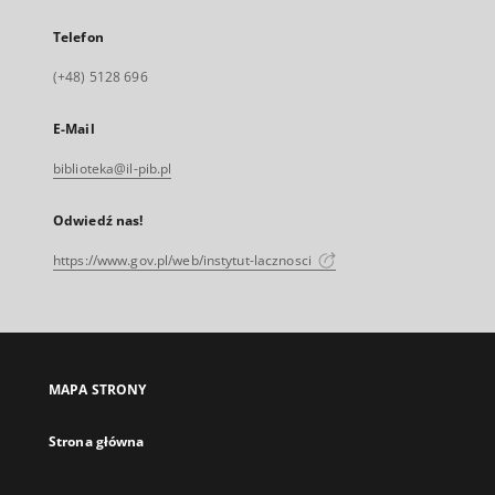
Telefon
(+48) 5128 696
E-Mail
biblioteka@il-pib.pl
Odwiedź nas!
https://www.gov.pl/web/instytut-lacznosci
MAPA STRONY
Strona główna