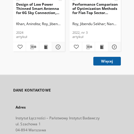
Design of Low Power
Performance Comparison
De
Thinned Smart Antenna
of Optimization Methods
An
for 6G Sky Connection,
for Flat-Top Sector
Lea
Journal of
Beamforming in a
Jou
Telecommunications and
Cellular Network, Journal
Te
Khan, Anindita
Roy, Jibendu Sekhar
Roy, Jibendu Sekhar
Nandi, Pampa
Sam
Information Technology,
of Telecommunications
In
2024, nr 1
and Information
202
2024
2022, nr 3
202
Technology, 2022, nr 3
artykuł
artykuł
art
Więcej
DANE KONTAKTOWE
Adres
Instytut Łączności – Państwowy Instytut Badawczy
ul. Szachowa 1
04-894 Warszawa