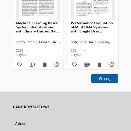
Machine Learning Based
Performance Evaluation
An 
System Identification
of MC-CDMA Systems
the
with Binary Output Data
with Single User
Ad
Using Kernel
Detection Technique
Ba
Methods,Journal of
using Kernel and Linear
fo
Fateh, Rachid
Oualla, Hicham
Azougaghe, Es-said
Safi, Said
Darif, Anouar
Darif, Anouar
Fateh, Rachi
Bou
Saf
Telecommunications and
Adaptive Method, Journal
Ide
Information Technology,
of Telecommunications
Bi
2024
2021, nr 4
202
2024, nr 1
and Information
Jou
artykuł
artykuł
art
Technology, 2021, nr 4
Te
In
202
Więcej
DANE KONTAKTOWE
Adres