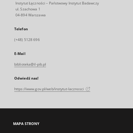
Instytut Łączności – Państwowy Instytut Badawczy
ul. Szachowa 1
04-894 Warszawa
Telefon
(+48) 5128 696
E-Mail
biblioteka@il-pib.pl
Odwiedź nas!
https://www.gov.pl/web/instytut-lacznosci
MAPA STRONY