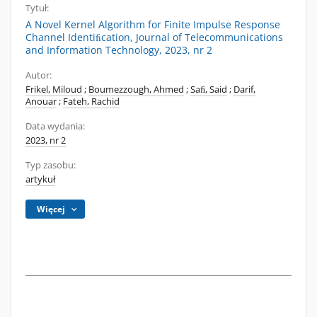
Tytuł:
A Novel Kernel Algorithm for Finite Impulse Response
Channel Identiﬁcation, Journal of Telecommunications
and Information Technology, 2023, nr 2
Autor:
Frikel, Miloud
;
Boumezzough, Ahmed
;
Saﬁ, Said
;
Darif,
Anouar
;
Fateh, Rachid
Data wydania:
2023, nr 2
Typ zasobu:
artykuł
Więcej