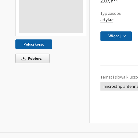
2007, nr 1
Typ zasobu:
artykuł
Więcej
Pokaż treść
Pobierz
Temat i słowa klucz
microstrip antenn