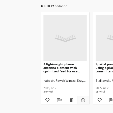
OBIEKTY
podobne
A lightweight planar
Spatial po
antenna element with
using a pla
optimized feed for use
transmitarr
onboard spacecraft, Journal
patches, Jo
of Telecommunications and
Telecommun
Kabacik, Paweł
Wincza, Krzysztof
Bialkowski, 
Information Technology,
Informatio
2005, nr 2
2005, nr 2
2005, nr 2
2005, nr 2
artykuł
artykuł