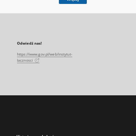
Odwiedź nas!
https://www.gov.pl/web/instytut-
lacznosci