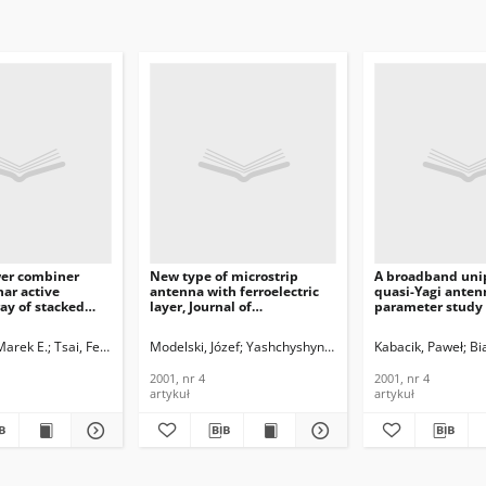
wer combiner
New type of microstrip
A broadband uni
nar active
antenna with ferroelectric
quasi-Yagi anten
ay of stacked
layer, Journal of
parameter study 
urnal of
Telecommunications and
application to a s
ications and
Information Technology,
power combiner, 
Marek E.
Tsai, Feng-Chi E.
Modelski, Józef
Yashchyshyn, Yevhen
Kabacik, Paweł
Bi
n Technology,
2001, nr 4
Telecommunicati
Information Tech
2001, nr 4
2001, nr 4
2001, nr 4
artykuł
artykuł