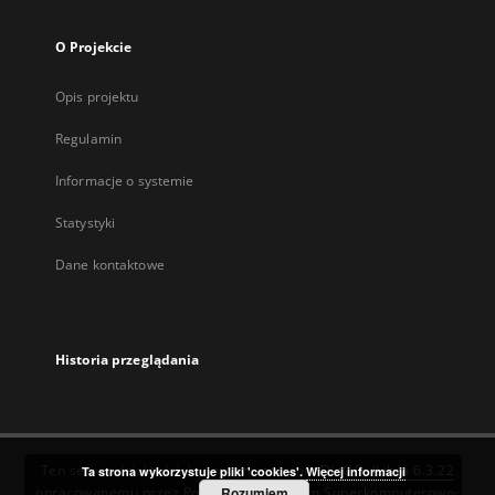
O Projekcie
Opis projektu
Regulamin
Informacje o systemie
Statystyki
Dane kontaktowe
Historia przeglądania
Ten serwis działa dzięki oprogramowaniu
DInGO dLibra 6.3.22
Ta strona wykorzystuje pliki 'cookies'.
Więcej informacji
opracowanemu przez
Poznańskie Centrum Superkomputerowo-
Rozumiem