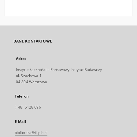
DANE KONTAKTOWE
Adres
Instytut Łączności – Państwowy Instytut Badawczy
ul. Szachowa 1
04-894 Warszawa
Telefon
(+48) 5128 696
E-Mail
biblioteka@il-pib.pl