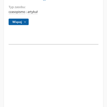
Typ zasobu:
czasopismo
;
artykuł
Więcej