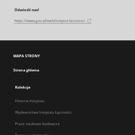
Odwiedź nas!
https://www.gov.pl/web/instytut-lacznosci
MAPA STRONY
Strona główna
Kolekcje
Historia Instytutu
Wydawnictwa Instytutu Łączności
Prace naukowo-badawcze