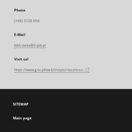
Phone
(+48) 5128 696
E-Mail
biblioteka@il-pib.pl
Visit us!
https://www.gov.pl/web/instytut-lacznosci
SITEMAP
Main page