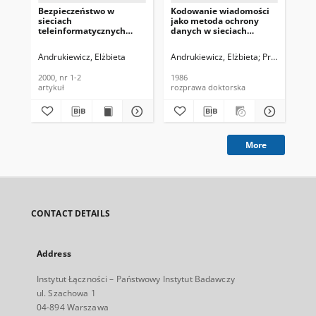
Bezpieczeństwo w
Kodowanie wiadomości
Czy
sieciach
jako metoda ochrony
trz
teleinformatycznych
danych w sieciach
mie
realizowane z udziałem
teleinformatycznych.
ko
zaufanej trzeciej strony
Rozprawa doktorska,
Inf
Andrukiewicz, Elżbieta
Andrukiewicz, Elżbieta
Promotor: do
And
(TTP). Telekomunikacja i
1986
Łąc
Techniki Informacyjne,
2000, nr 1-2
1986
199
2000, nr 1-2
artykuł
rozprawa doktorska
cza
More
CONTACT DETAILS
Address
Instytut Łączności – Państwowy Instytut Badawczy
ul. Szachowa 1
04-894 Warszawa