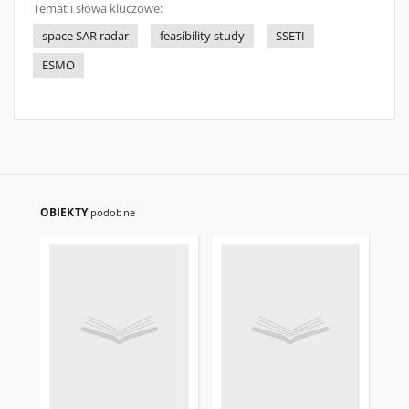
Temat i słowa kluczowe:
space SAR radar
feasibility study
SSETI
ESMO
OBIEKTY
podobne