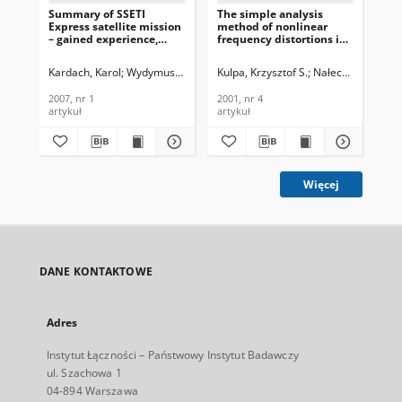
Summary of SSETI
The simple analysis
Express satellite mission
method of nonlinear
– gained experience,
frequency distortions in
Journal of
FMCW radar, Journal of
Telecommunications and
Telecommunications and
Kardach, Karol
Wydymus, Damian
Kulpa, Krzysztof S.
Nałecz, Marek
Mi
Information Technology,
Information Technology,
2007, nr 1
2001, nr 4
2007, nr 1
2001, nr 4
artykuł
artykuł
Więcej
DANE KONTAKTOWE
Adres
Instytut Łączności – Państwowy Instytut Badawczy
ul. Szachowa 1
04-894 Warszawa