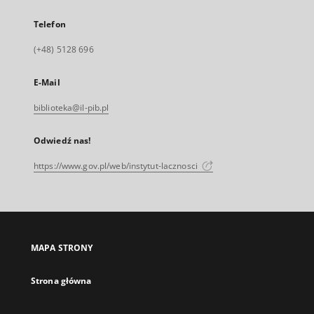
Telefon
(+48) 5128 696
E-Mail
biblioteka@il-pib.pl
Odwiedź nas!
https://www.gov.pl/web/instytut-lacznosci
MAPA STRONY
Strona główna