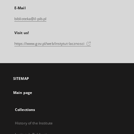
E-Mail
biblioteka@il-pib.pl
Visit us!
https://www.gov.pl/web/instytut-lacznosci
SITEMAP
Main page
Collections
History of the Institute