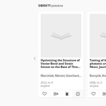
OBIEKTY
podobne
Optimizing the Structure of
Testing of 
Vector Bend and Strain
photonic cr
Sensor on the Base of Three-
fibers, Jour
Core Microstructured Fiber,
Telekommu
Journal of
Informatio
Marciniak, Marian
Goncharenko, Igor
Borzycki, Kr
Konojko, A
Telecommunications and
2008, nr 3
Information Technology,
2012, nr 4
2008, nr 3
2012, nr 4
artykuł
artykuł