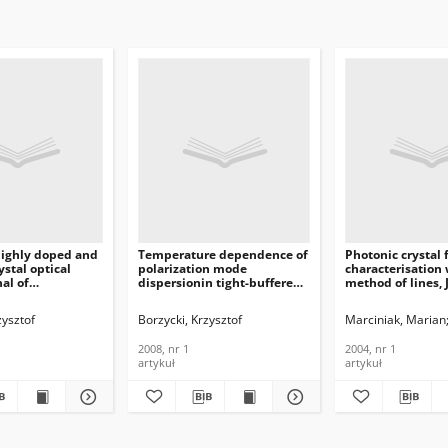
highly doped and
Temperature dependence of
Photonic crystal 
ystal optical
polarization mode
characterisation 
nal of
dispersionin tight-buffered
method of lines, 
nications and
optical fibers, Journal of
Telecommunicati
n Technology,
Telecommunications and
Information Tech
zysztof
lexei
Reabtsev, Vitaly
Borzycki, Krzysztof
Marciniak, Marian
Information Technology,
2004, nr 1
2008, nr 1
2008, nr 1
2004, nr 1
artykuł
artykuł