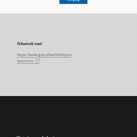
Odwiedź nas!
https://www.gov.pl/web/instytut-
lacznosci