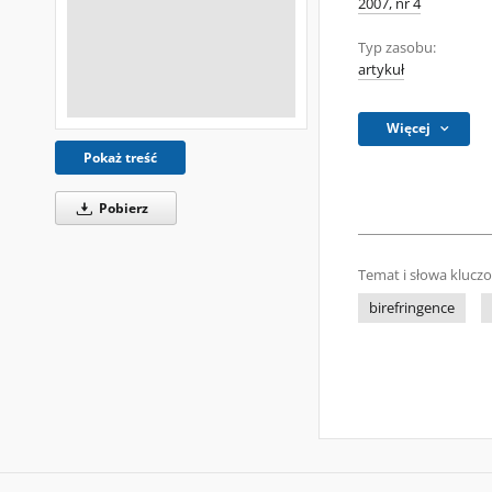
2007, nr 4
Typ zasobu:
artykuł
Więcej
Pokaż treść
Pobierz
Temat i słowa klucz
birefringence