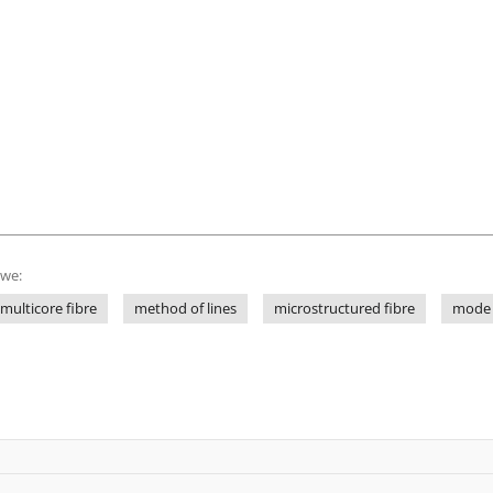
owe:
multicore fibre
method of lines
microstructured fibre
mode 