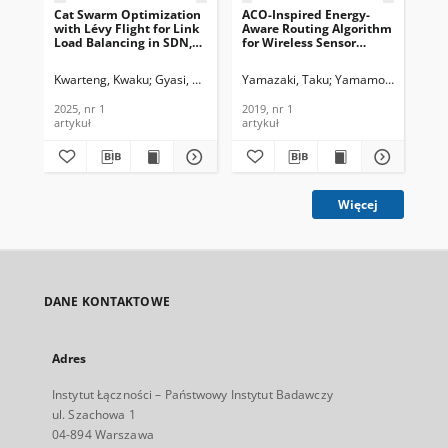
Cat Swarm Optimization
ACO-Inspired Energy-
Jou
with Lévy Flight for Link
Aware Routing Algorithm
Te
Load Balancing in SDN,
for Wireless Sensor
In
Journal of
Networks, Journal of
Lo
Telecommunications and
Telecommunications and
Opt
Kwarteng, Kwaku
Gyasi, Kwame O.
Yamazaki, Taku
Agyemang, Justice O.
Yamamoto, Ryo
Agyekum, K
Tan
Mb
Information Technology,
Information Technology,
An 
2025, nr 1
2019, nr 1
2025, nr 1
2019, nr 1
201
artykuł
artykuł
art
Więcej
DANE KONTAKTOWE
Adres
Instytut Łączności – Państwowy Instytut Badawczy
ul. Szachowa 1
04-894 Warszawa