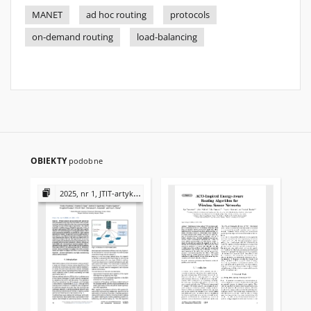
MANET
ad hoc routing
protocols
on-demand routing
load-balancing
OBIEKTY
podobne
2025, nr 1, JTIT-artykuły