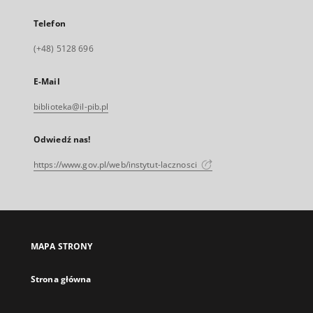
Telefon
(+48) 5128 696
E-Mail
biblioteka@il-pib.pl
Odwiedź nas!
https://www.gov.pl/web/instytut-lacznosci
MAPA STRONY
Strona główna