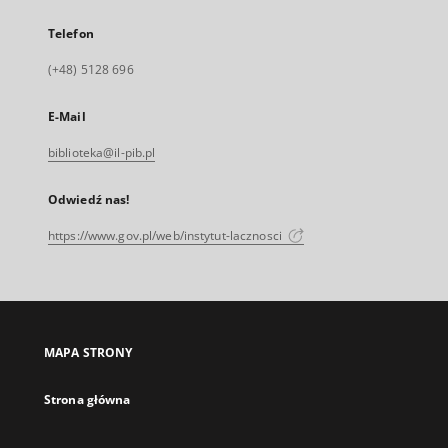
Telefon
(+48) 5128 696
E-Mail
biblioteka@il-pib.pl
Odwiedź nas!
https://www.gov.pl/web/instytut-lacznosci
MAPA STRONY
Strona główna