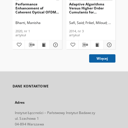
Performance
Adaptive Algorithms
Es
Enhancement of
Versus Higher Order
Fa
Coherent Optical OFDM
Cumulants for
H∞ 
System Using LMS
Identification and
Te
Algorithm, Journal of
Equalization of MC-
In
Bharti, Manisha
Safi, Said
Frikel, Miloud
Sabri, Moh
Jam
Telecommunications and
CDMA, Journal of
202
Information Technology,
Telecommunications and
2020, nr 1
2014, nr 3
202
2020, nr 4
Information Technology,
artykuł
artykuł
art
2014, nr 3
Więcej
DANE KONTAKTOWE
Adres
Instytut Łączności – Państwowy Instytut Badawczy
ul. Szachowa 1
04-894 Warszawa